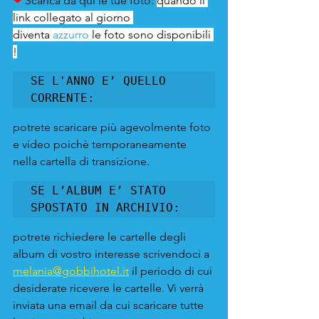
❤ 
Scarica da qui le tue foto:
quando il 
link collegato al giorno 
diventa
 azzurro
 le foto sono disponibili 
!
SE L'ANNO E’ QUELLO 
CORRENTE:
potrete scaricare più agevolmente foto 
e video poichè temporaneamente 
nella cartella di transizione.
SE L’ALBUM E’ STATO 
SPOSTATO IN ARCHIVIO:
potrete richiedere le cartelle degli 
album di vostro interesse scrivendoci a 
melania@gobbihotel.it
 il periodo di cui 
desiderate ricevere le cartelle. Vi verrà 
inviata una email da cui scaricare tutte 