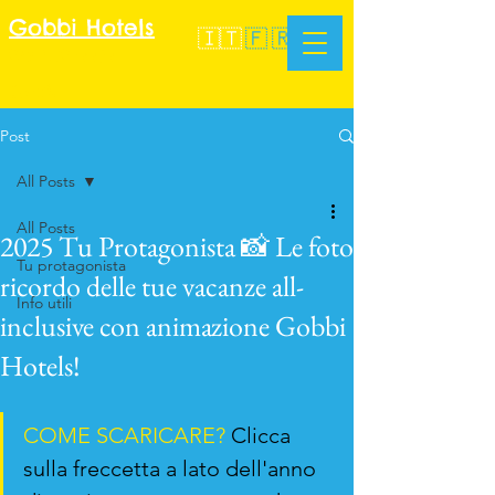
Gobbi Hotels
🇮🇹
🇫🇷
347 293 0060
Email
Post
All Posts
All Posts
2025 Tu Protagonista 📸 Le foto
Tu protagonista
ricordo delle tue vacanze all-
Info utili
inclusive con animazione Gobbi
Hotels!
COME SCARICARE?
 Clicca 
sulla freccetta a lato dell'anno 