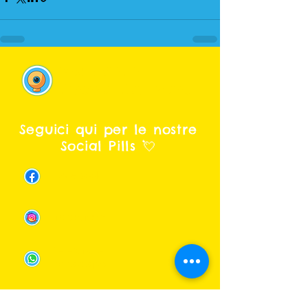
Webcam in
diretta dal mare
Seguici qui per le nostre
Social Pills 💘
Facebook
Instagram
Telefono e
Whatsapp
Email