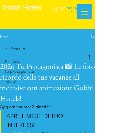
Gobbi Hotels
🇮🇹
🇫🇷
347 293 0060
Email
Post
All Posts
All Posts
2026 Tu Protagonista 📸 Le foto
Tu protagonista
ricordo delle tue vacanze all-
Info utili
inclusive con animazione Gobbi
Hotels!
Aggiornamento:
2 giorni fa
APRI IL MESE DI TUO 
INTERESSE